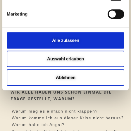
und Jugendliche bei ihren Problemen im Alltag zu
unterstützen. Hierzu gehören Mobbing, Trennung
Marketing
der Eltern, Ängste, Selbstwert, Überforderung
und Konzentrationsprobleme.
WIE FUNKTIONIERT PFERDEGESTÜTZTES
COACHING?
Alle zulassen
Du hast das Pferd am Halfter verbunden durch
Auswahl erlauben
einen Führstrick und unterhältst dich mit mir.
Dabei spürt das Pferd deinen Herzschlag, du
nimmst deine Empfindungen wahr und darauf
Ablehnen
reagiert das Pferd.
WIR ALLE HABEN UNS SCHON EINMAL DIE
FRAGE GESTELLT, WARUM?
Warum mag es einfach nicht klappen?
Warum komme ich aus dieser Krise nicht heraus?
Warum habe ich Angst?