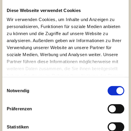
Meine Ausbildung zur Pferdegestützten Coachin durfte ich
Diese Webseite verwendet Cookies
Marion
Anger
bei
absolvieren und habe meine Prüfung
erfolgreich bestanden.
Wir verwenden Cookies, um Inhalte und Anzeigen zu
personalisieren, Funktionen für soziale Medien anbieten
WAS IST PFERDEGESTÜTZTES COACHING?
zu können und die Zugriffe auf unsere Website zu
analysieren. Außerdem geben wir Informationen zu Ihrer
Pferdegestütztes Coaching ist erlebbar,
Verwendung unserer Website an unsere Partner für
nachhaltig, innovativ, zeitsparend und
soziale Medien, Werbung und Analysen weiter. Unsere
authentisch. Pferde sind hochsensibel, durch ihre
Partner führen diese Informationen möglicherweise mit
Instinkte sehr feinfühlig und dabei absolut
weiteren Daten zusammen, die Sie ihnen bereitgestellt
neutral, ehrlich und wertungsfrei.
haben oder die sie im Rahmen Ihrer Nutzung der Dienste
gesammelt haben.
Einwilligungsauswahl
FÜR WEN IST PFERDEGESTÜTZTES COACHING?
Notwendig
ALLE – Kinder, Jugendliche, Erwachsene, Eltern,
Familien, Paare, Teams, Führungskräfte, Firmen,
Präferenzen
etc.
Mir persönlich liegt es sehr am Herzen, Kinder
Statistiken