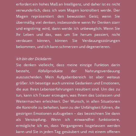
erfordert ein hohes Maß an Intelligenz, und daher ist es nicht
verwunderlich, dass ich vom Magen kontrolliert werde. Der
Magen repräsentiert den bewussten Geist; wenn Sie
übermäßig viel denken, insbesondere wenn Ihr Denken starr
und engstirnig wird, dann werde ich unbeweglich. Wenn Sie
Ihr Leben und das, was um Sie herum passiert, nicht
verdauen können, können Sie Verdauungsstörungen
bekommen, und ich kann schmerzen und degenerieren.
Ich bin der Dickdarm
Sie denken vielleicht, dass meine einzige Funktion darin
besteht, Abfallprodukte der Nahrungsverdauung
auszuscheiden. Mein Aufgabenbereich ist aber weitaus
größer. Ich beseitige auch unreine Gedanken und Emotionen,
die aus Ihren Lebenserfahrungen resultiert sind. Um das zu
tun, kann ich Trauer erzeugen, was Ihnen das Loslassen und
Weitermachen erleichtert. Der Wunsch, in allen Situationen
die Kontrolle zu behalten, kann zu der Unfähigkeit führen, die
gestrigen Emotionen aufzugeben – das bezeichnen Sie dann
als Verstopfung. Wenn ich einwandfrei funktioniere,
ermögliche ich es, dass Vergangenes losgelassen werden
kann und Sie in jeden Tag gesäubert und mit einem offenen