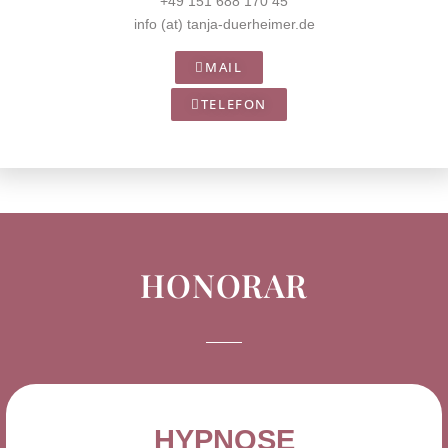
+49 151 688 170 45
info (at) tanja-duerheimer.de
MAIL
TELEFON
HONORAR
HYPNOSE